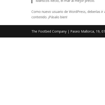
Mariscos Recio, el mar al mejor precio.
Como nuevo usuario de WordPress, deberías ir
contenido. ¡Pásalo bien!
The Footbed Company | Paseo Mallorca, 19, 0