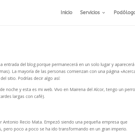
Inicio
Servicios
Podólog
na entrada del blog porque permanecerá en un solo lugar y aparecerá
 temas). La mayoría de las personas comienzan con una página «Acerc
el sitio. Podrías decir algo así:
 de noche y esta es mi web. Vivo en Mairena del Alcor, tengo un perr
 tardes largas con café).
or Antonio Recio Mata. Empezó siendo una pequeña empresa que
s, pero poco a poco se ha ido transformando en un gran imperio.